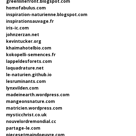
greenlinefront.blogspot.com
homofabulus.com
inspiration-naturienne.blogspot.com
inspirationsauvage.fr
iris-ic.com
johnzerzan.net
kevintucker.org
khaimahotelbio.com
kokopelli-semences.fr
lappeldesforets.com
laquadrature.net
le-naturien.github.io
lesruminants.com
lynxvilden.com
madeinearth.wordpress.com
mangeonsnature.com
matricien.wordpress.com
mysticchrist.co.uk
nouvelordremondial.cc
partage-le.com
piecesetmaindoeuvre.com