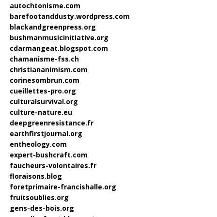
autochtonisme.com
barefootanddusty.wordpress.com
blackandgreenpress.org
bushmanmusicinitiative.org
cdarmangeat.blogspot.com
chamanisme-fss.ch
christiananimism.com
corinesombrun.com
cueillettes-pro.org
culturalsurvival.org
culture-nature.eu
deepgreenresistance.fr
earthfirstjournal.org
entheology.com
expert-bushcraft.com
faucheurs-volontaires.fr
floraisons.blog
foretprimaire-francishalle.org
fruitsoublies.org
gens-des-bois.org